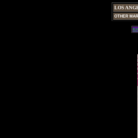
LOS ANG
OTHER MA
KH